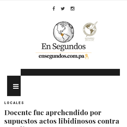
Skip
to
Facebook
Twitter
Instagram
content
MENU
LOCALES
Docente fue aprehendido por
supuestos actos libidinosos contra