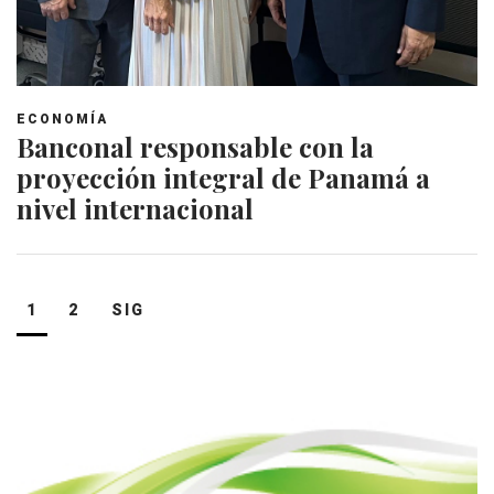
ECONOMÍA
Banconal responsable con la
proyección integral de Panamá a
nivel internacional
Navegación
1
2
SIG
de
entradas