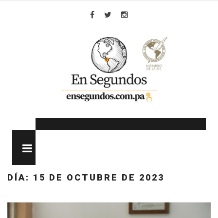
Skip
to
Facebook
Twitter
Instagram
content
MENU
DÍA:
15 DE OCTUBRE DE 2023