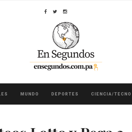
Facebook
Twitter
Instagram
LES
MUNDO
DEPORTES
CIENCIA/TECNO