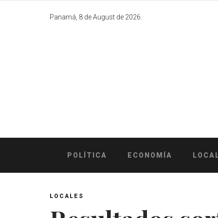
Skip
to
Panamá, 8 de August de 2026.
content
POLÍTICA
ECONOMÍA
LOCA
LOCALES