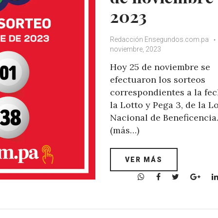
2023
Redacción Ensegundos.com.pa
noviembre, 2023
Hoy 25 de noviembre se
efectuaron los sorteos
correspondientes a la fec
la Lotto y Pega 3, de la L
Nacional de Beneficencia
(más…)
VER MÁS
W
F
T
G
h
a
w
o
a
c
i
o
t
e
t
g