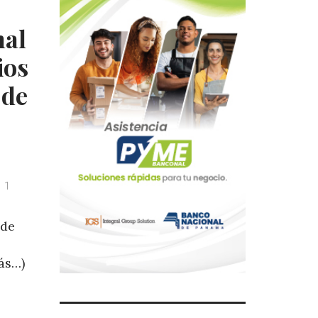
nal
ios
 de
1
 de
ás…)