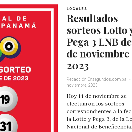
s
b
t
l
A
o
e
e
LOCALES
Resultados
p
o
r
+
p
k
sorteos Lotto 
Pega 3 LNB de
de noviembre
2023
Redacción Ensegundos.com.pa
noviembre, 2023
Hoy 14 de noviembre se
efectuaron los sorteos
correspondientes a la fec
la Lotto y Pega 3, de la L
Nacional de Beneficencia