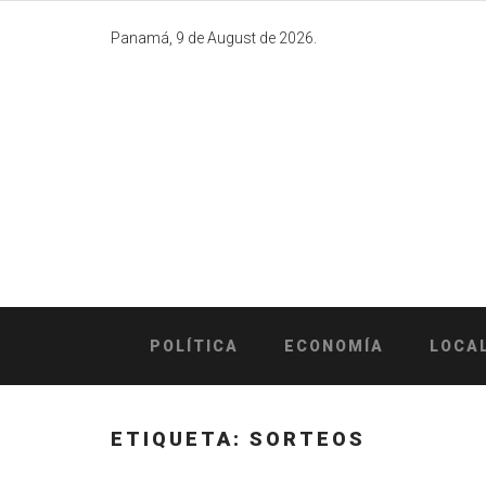
Skip
to
Panamá, 9 de August de 2026.
content
POLÍTICA
ECONOMÍA
LOCA
ETIQUETA:
SORTEOS