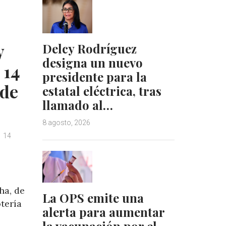
e
e
d
r
I
e
n
s
y
Delcy Rodríguez
t
designa un nuevo
 14
presidente para la
 de
estatal eléctrica, tras
llamado al…
8 agosto, 2026
14
ha, de
La OPS emite una
otería
alerta para aumentar
.
la vacunación por el