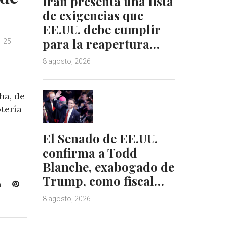
Irán presenta una lista
de exigencias que
EE.UU. debe cumplir
para la reapertura…
25
8 agosto, 2026
ha, de
otería
.
El Senado de EE.UU.
confirma a Todd
Blanche, exabogado de
Trump, como fiscal…
L
P
i
i
8 agosto, 2026
n
n
k
t