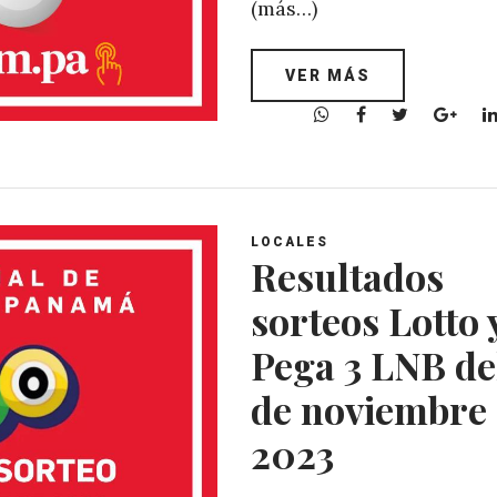
(más…)
VER MÁS
W
F
T
G
h
a
w
o
a
c
i
o
t
e
t
g
s
b
t
l
A
o
e
e
LOCALES
Resultados
p
o
r
+
p
k
sorteos Lotto 
Pega 3 LNB del
de noviembre
2023