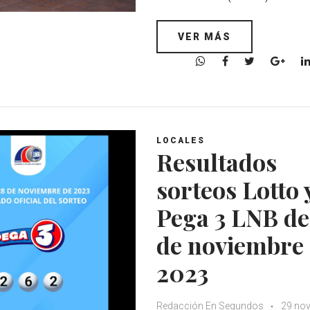
VER MÁS
W
F
T
G
h
a
w
o
a
c
i
o
t
e
t
g
s
b
t
l
A
o
e
e
LOCALES
Resultados
p
o
r
+
p
k
sorteos Lotto 
Pega 3 LNB de
de noviembre
2023
Redacción En Segundos
29 nov