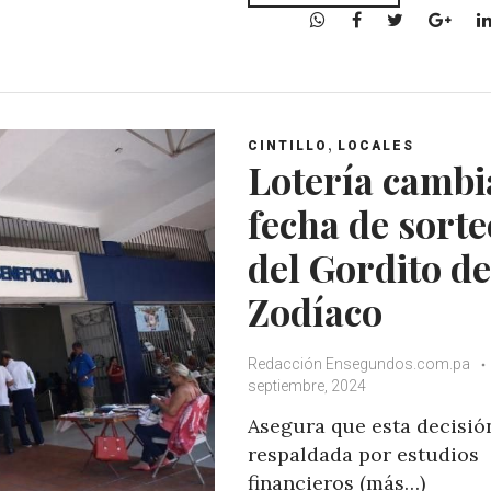
W
F
T
G
h
a
w
o
a
c
i
o
t
e
t
g
s
b
t
l
,
A
o
e
e
CINTILLO
LOCALES
Lotería cambi
p
o
r
+
p
k
fecha de sorte
del Gordito de
Zodíaco
Redacción Ensegundos.com.pa
septiembre, 2024
Asegura que esta decisió
respaldada por estudios
financieros (más…)