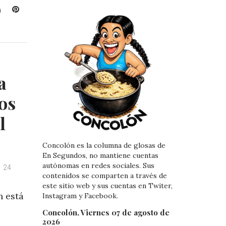
L
P
i
i
n
n
k
t
e
e
d
r
a
I
e
n
s
os
t
l
Concolón es la columna de glosas de
En Segundos, no mantiene cuentas
autónomas en redes sociales. Sus
24
contenidos se comparten a través de
este sitio web y sus cuentas en Twiter,
n está
Instagram y Facebook.
Concolón, Viernes 07 de agosto de
2026