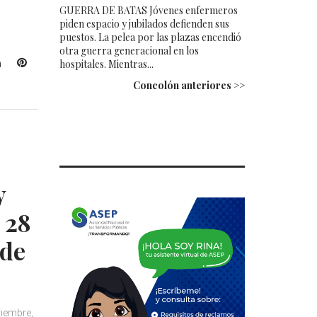
GUERRA DE BATAS Jóvenes enfermeros
piden espacio y jubilados defienden sus
puestos. La pelea por las plazas encendió
otra guerra generacional en los
L
P
hospitales. Mientras...
i
i
Concolón anteriores >>
n
n
k
t
e
e
d
r
I
e
n
s
y
t
 28
 de
iembre,