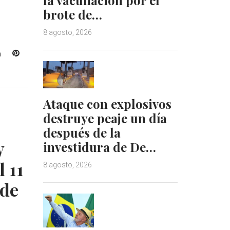
brote de…
8 agosto, 2026
L
P
i
i
n
n
k
t
e
e
Ataque con explosivos
d
r
destruye peaje un día
I
e
después de la
n
s
y
investidura de De…
t
 11
8 agosto, 2026
 de