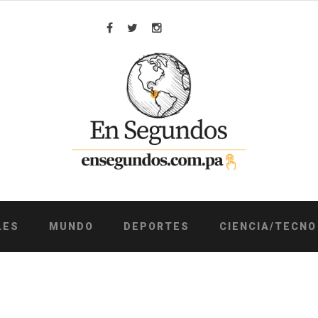
Facebook
Twitter
Instagram
LES
MUNDO
DEPORTES
CIENCIA/TECNO