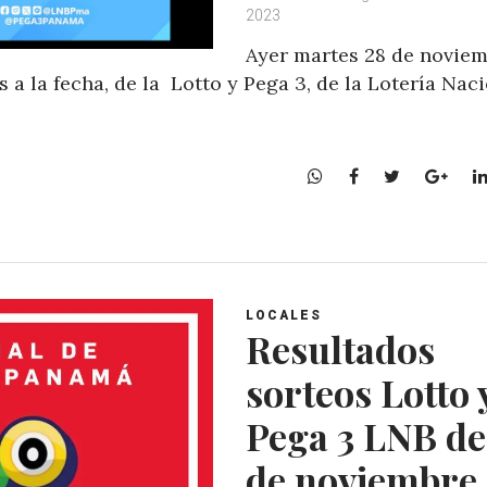
2023
Ayer martes 28 de noviem
a la fecha, de la Lotto y Pega 3, de la Lotería Nac
W
F
T
G
h
a
w
o
a
c
i
o
t
e
t
g
s
b
t
l
A
o
e
e
LOCALES
p
o
r
+
Resultados
p
k
sorteos Lotto 
Pega 3 LNB de
de noviembre