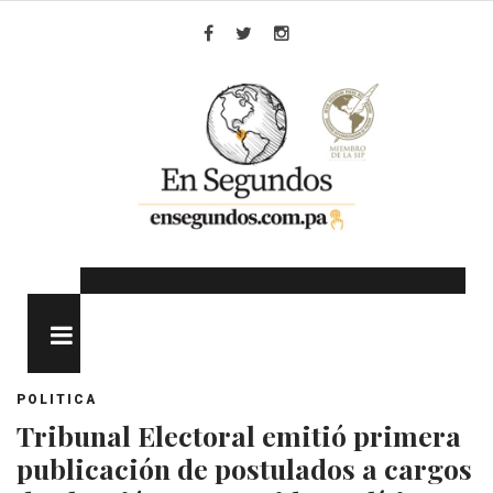
Skip
to
Facebook
Twitter
Instagram
content
MENU
POLITICA
Tribunal Electoral emitió primera
publicación de postulados a cargos