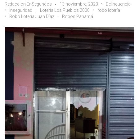
Redacción EnSegundos
13 noviembre, 2023
Delincuencia
Inseguridad
Lotería Los Pueblos 2000
robo lotería
Robo Lotería Juan Díaz
Robos Panamá