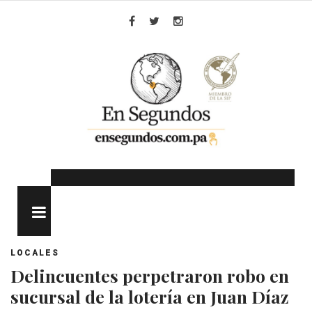
Skip
to
Facebook
Twitter
Instagram
content
MENU
LOCALES
Delincuentes perpetraron robo en
sucursal de la lotería en Juan Díaz