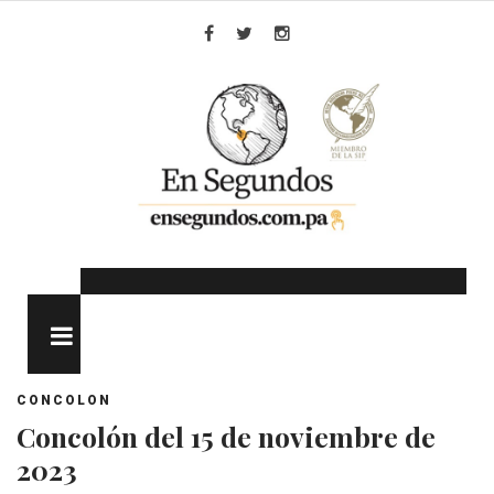
Skip
to
Facebook
Twitter
Instagram
content
MENU
CONCOLON
Concolón del 15 de noviembre de
2023