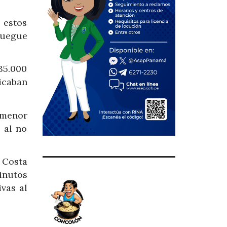
 estos
juegue
35.000
icaban
 menor
 al no
 Costa
inutos
vas al