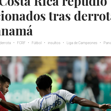
Costa Rica repudió
cionados tras derro
Panamá
derrota
FCRF
Fútbol
insultos
Liga de Campeones
Pan