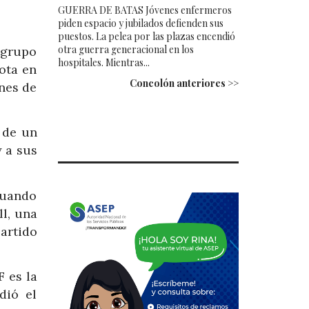
GUERRA DE BATAS Jóvenes enfermeros
piden espacio y jubilados defienden sus
puestos. La pelea por las plazas encendió
otra guerra generacional en los
 grupo
hospitales. Mientras...
ota en
Concolón anteriores >>
ones de
 de un
y a sus
 cuando
ll, una
artido
F es la
dió el