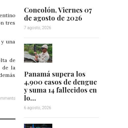
Concolón, Viernes 07
entino
de agosto de 2026
n tres
7 agosto, 2026
 y una
lta de
 de la
Panamá supera los
además
4,900 casos de dengue
y suma 14 fallecidos en
lo…
omments
6 agosto, 2026