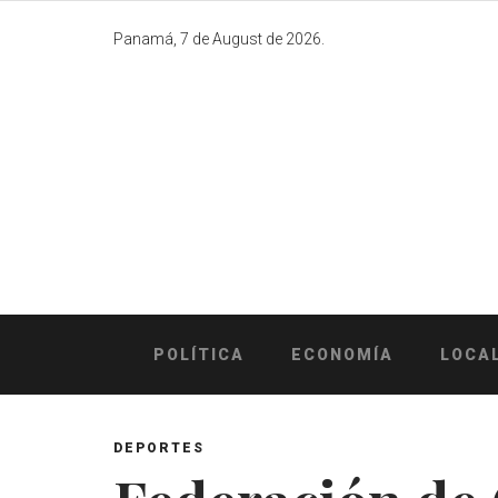
Skip
to
Panamá, 7 de August de 2026.
content
POLÍTICA
ECONOMÍA
LOCA
DEPORTES