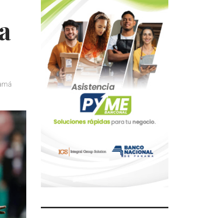
ta
amá