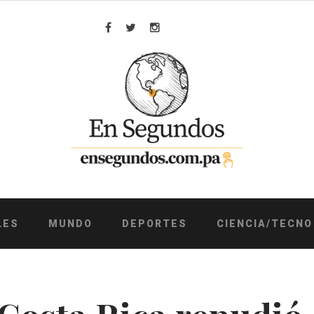
Facebook
Twitter
Instagram
LES
MUNDO
DEPORTES
CIENCIA/TECNO