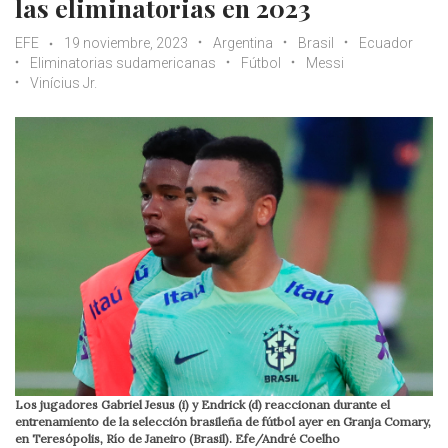
las eliminatorias en 2023
EFE
19 noviembre, 2023
Argentina
Brasil
Ecuador
Eliminatorias sudamericanas
Fútbol
Messi
Vinícius Jr.
Los jugadores Gabriel Jesus (i) y Endrick (d) reaccionan durante el
entrenamiento de la selección brasileña de fútbol ayer en Granja Comary,
en Teresópolis, Río de Janeiro (Brasil). Efe/André Coelho