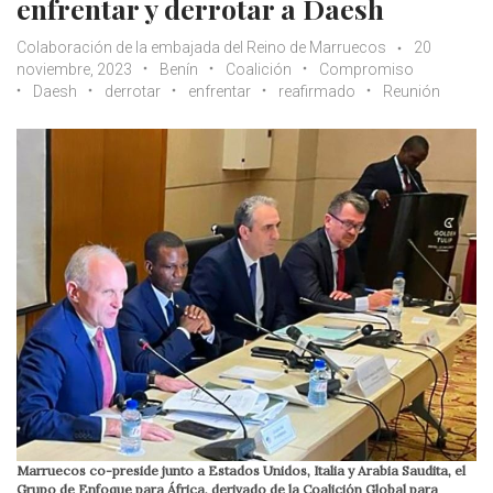
enfrentar y derrotar a Daesh
Colaboración de la embajada del Reino de Marruecos
20
noviembre, 2023
Benín
Coalición
Compromiso
Daesh
derrotar
enfrentar
reafirmado
Reunión
Marruecos co-preside junto a Estados Unidos, Italia y Arabia Saudita, el
Grupo de Enfoque para África, derivado de la Coalición Global para