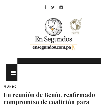
Skip
to
Facebook
Twitter
Instagram
content
MENU
MUNDO
En reunión de Benín, reafirmado
compromiso de coalición para