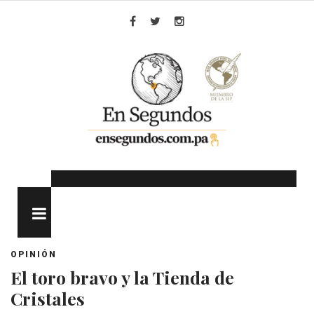
Skip
to
Facebook
Twitter
Instagram
content
MENU
OPINIÓN
El toro bravo y la Tienda de
Cristales