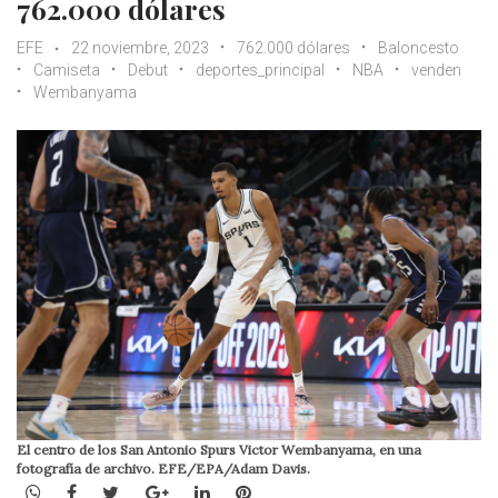
762.000 dólares
EFE
22 noviembre, 2023
762.000 dólares
Baloncesto
Camiseta
Debut
deportes_principal
NBA
venden
Wembanyama
El centro de los San Antonio Spurs Victor Wembanyama, en una
fotografía de archivo. EFE/EPA/Adam Davis.
WhatsApp
Facebook
Twitter
Google+
LinkedIn
Pinterest