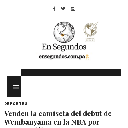
Skip
to
Facebook
Twitter
Instagram
content
MENU
DEPORTES
Venden la camiseta del debut de
Wembanyama en la NBA por