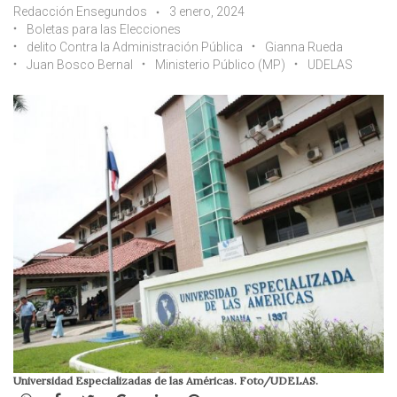
Redacción Ensegundos
3 enero, 2024
Boletas para las Elecciones
delito Contra la Administración Pública
Gianna Rueda
Juan Bosco Bernal
Ministerio Público (MP)
UDELAS
Universidad Especializadas de las Américas. Foto/UDELAS.