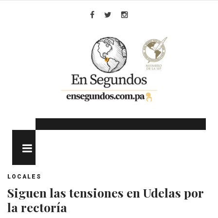
Skip
to
Facebook
Twitter
Instagram
content
MENU
LOCALES
Siguen las tensiones en Udelas por
la rectoría