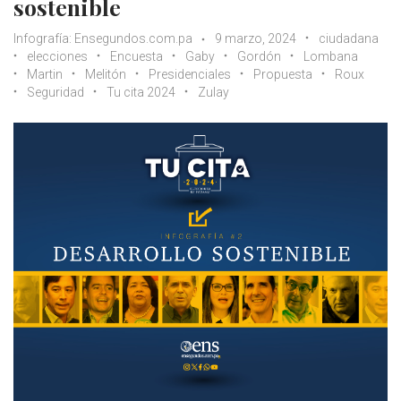
sostenible
Infografía: Ensegundos.com.pa
9 marzo, 2024
ciudadana
elecciones
Encuesta
Gaby
Gordón
Lombana
Martin
Melitón
Presidenciales
Propuesta
Roux
Seguridad
Tu cita 2024
Zulay