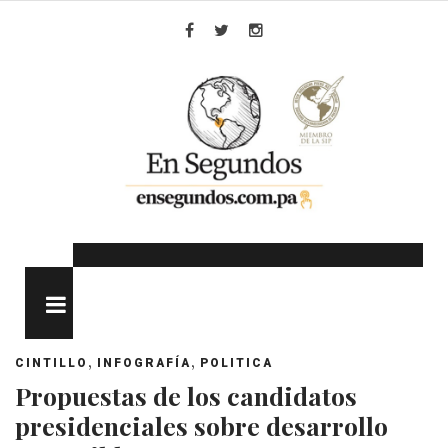
Skip
to
Facebook
Twitter
Instagram
content
MENU
,
,
CINTILLO
INFOGRAFÍA
POLITICA
Propuestas de los candidatos
presidenciales sobre desarrollo