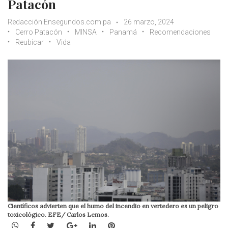
Patacón
Redacción Ensegundos.com.pa
26 marzo, 2024
Cerro Patacón
MINSA
Panamá
Recomendaciones
Reubicar
Vida
Científicos advierten que el humo del incendio en vertedero es un peligro
toxicológico. EFE/ Carlos Lemos.
WhatsApp
Facebook
Twitter
Google+
LinkedIn
Pinterest