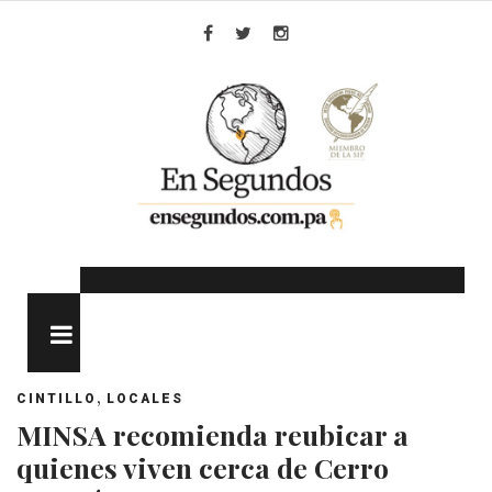
Skip
to
Facebook
Twitter
Instagram
content
MENU
,
CINTILLO
LOCALES
MINSA recomienda reubicar a
quienes viven cerca de Cerro