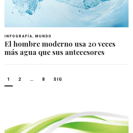
,
INFOGRAFÍA
MUNDO
El hombre moderno usa 20 veces
más agua que sus antecesores
Navegación
1
2
…
8
SIG
de
entradas