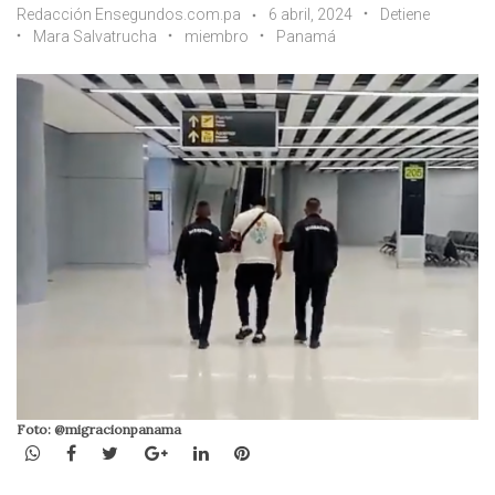
Redacción Ensegundos.com.pa
6 abril, 2024
Detiene
Mara Salvatrucha
miembro
Panamá
Foto: @migracionpanama
WhatsApp
Facebook
Twitter
Google+
LinkedIn
Pinterest