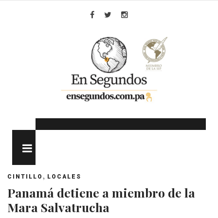
Skip
to
Facebook
Twitter
Instagram
content
MENU
,
CINTILLO
LOCALES
Panamá detiene a miembro de la
Mara Salvatrucha