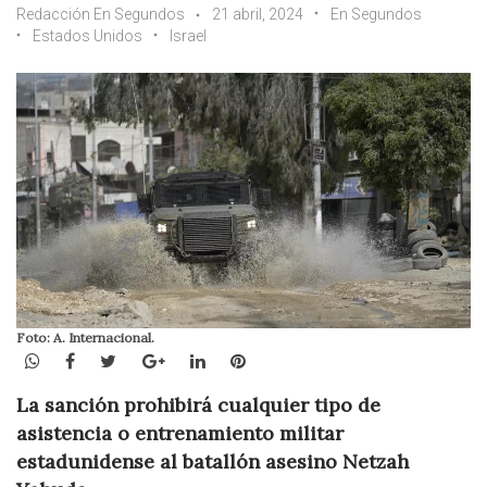
Redacción En Segundos
21 abril, 2024
En Segundos
Estados Unidos
Israel
Foto: A. Internacional.
WhatsApp
Facebook
Twitter
Google+
LinkedIn
Pinterest
La sanción prohibirá cualquier tipo de
asistencia o entrenamiento militar
estadunidense al batallón asesino Netzah