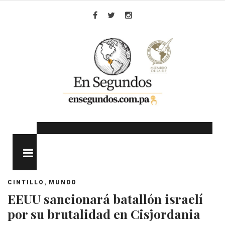
Skip
to
Facebook
Twitter
Instagram
content
MENU
,
CINTILLO
MUNDO
EEUU sancionará batallón israelí
por su brutalidad en Cisjordania