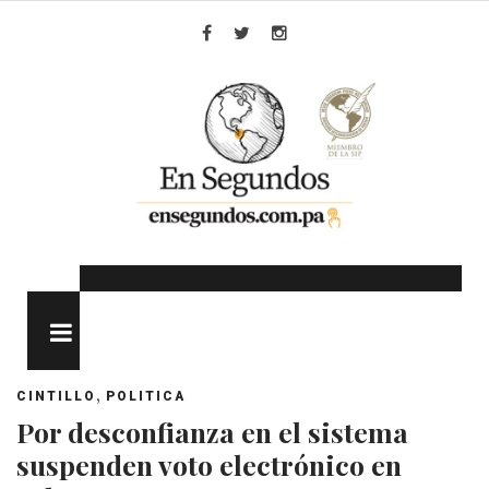
Skip
to
Facebook
Twitter
Instagram
content
MENU
,
CINTILLO
POLITICA
Por desconfianza en el sistema
suspenden voto electrónico en