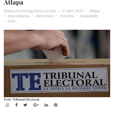
Atlapa
Redacción Ensegundos.com.pa
27 abril, 2024
Atlapa
desconfianza
electrónico
Sistema
Suspenden
Voto
Foto: Tribunal Electoral.
WhatsApp
Facebook
Twitter
Google+
LinkedIn
Pinterest