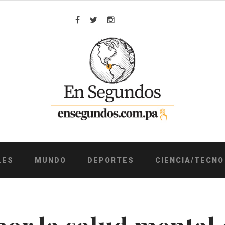
Facebook
Twitter
Instagram
LES
MUNDO
DEPORTES
CIENCIA/TECNO