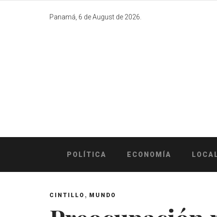
Skip
to
Panamá, 6 de August de 2026.
content
POLÍTICA
ECONOMÍA
LOCA
,
CINTILLO
MUNDO