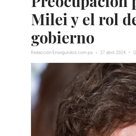
Preocupación p
Milei y el rol d
gobierno
Redacción Ensegundos.com.pa
27 abril, 2024
G