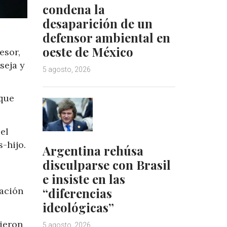
condena la
desaparición de un
defensor ambiental en
oeste de México
esor,
seja y
5 agosto, 2026
 que
el
-hijo.
Argentina rehúsa
disculparse con Brasil
e insiste en las
cación
“diferencias
ideológicas”
cieron
5 agosto, 2026