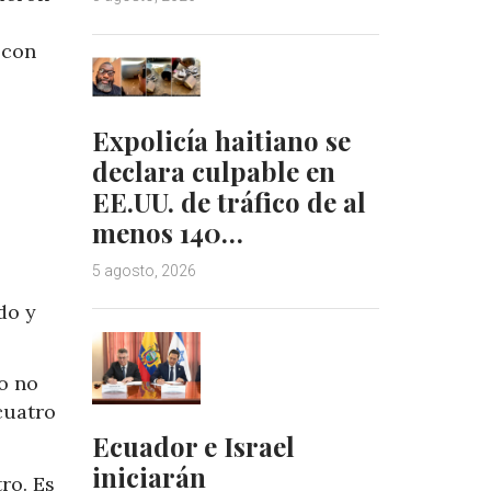
 con
Expolicía haitiano se
declara culpable en
EE.UU. de tráfico de al
menos 140…
5 agosto, 2026
do y
o no
cuatro
Ecuador e Israel
iniciarán
ro. Es