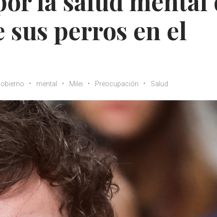
or la salud mental
e sus perros en el
obierno
mental
Milei
Preocupación
Salud