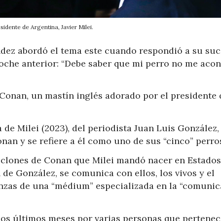
sidente de Argentina, Javier Milei.
dez abordó el tema este cuando respondió a su suc
 noche anterior: “Debe saber que mi perro no me acon
o Conan, un mastín inglés adorado por el presidente
 de Milei (2023), del periodista Juan Luis González, 
an y se refiere a él como uno de sus “cinco” perros
n clones de Conan que Milei mandó nacer en Estados
de González, se comunica con ellos, los vivos y el
anzas de una “médium” especializada en la “comuni
 los últimos meses por varias personas que pertene