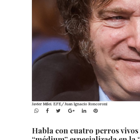
Javier Milei. EFE/ Juan Ignacio Roncoroni
WhatsApp
Facebook
Twitter
Google+
LinkedIn
Pinterest
Habla con cuatro perros vivos
“médium” especializada en la 