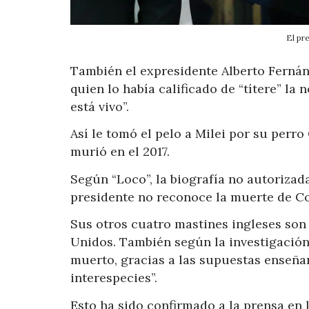
El pre
También el expresidente Alberto Fernán
quien lo había calificado de “títere” la
está vivo”.
Así le tomó el pelo a Milei por su perr
murió en el 2017.
Según “Loco”, la biografía no autorizada
presidente no reconoce la muerte de Con
Sus otros cuatro mastines ingleses so
Unidos. También según la investigación 
muerto, gracias a las supuestas enseñ
interespecies”.
Esto ha sido confirmado a la prensa en