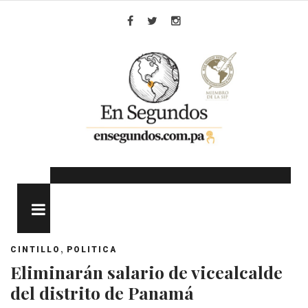
Skip
to
Facebook
Twitter
Instagram
content
MENU
,
CINTILLO
POLITICA
Eliminarán salario de vicealcalde
del distrito de Panamá