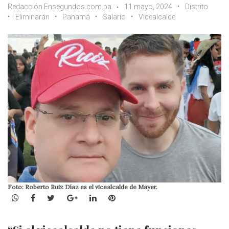
Redacción Ensegundos.com.pa
11 mayo, 2024
Distrito
Eliminarán
Panamá
Salario
Vicealcalde
Foto: Roberto Ruiz Díaz es el vicealcalde de Mayer.
WhatsApp
Facebook
Twitter
Google+
LinkedIn
Pinterest