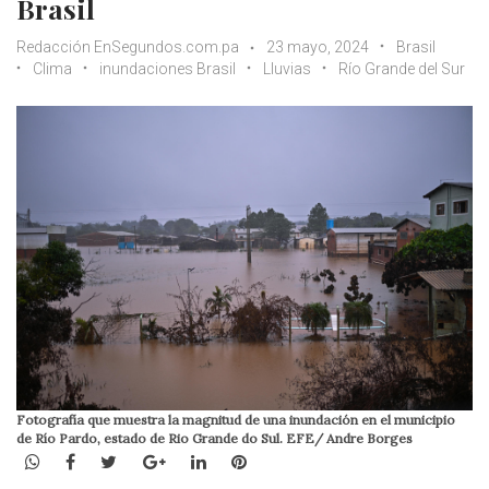
Brasil
Redacción EnSegundos.com.pa
23 mayo, 2024
Brasil
Clima
inundaciones Brasil
Lluvias
Río Grande del Sur
Fotografía que muestra la magnitud de una inundación en el municipio
de Río Pardo, estado de Rio Grande do Sul. EFE/ Andre Borges
WhatsApp
Facebook
Twitter
Google+
LinkedIn
Pinterest