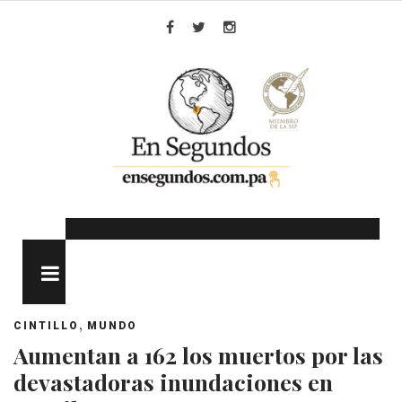
Skip
to
Facebook
Twitter
Instagram
content
MENU
,
CINTILLO
MUNDO
Aumentan a 162 los muertos por las
devastadoras inundaciones en