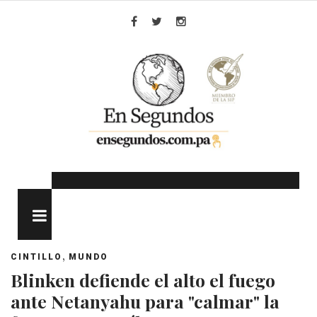
Skip
to
Facebook
Twitter
Instagram
content
MENU
,
CINTILLO
MUNDO
Blinken defiende el alto el fuego
ante Netanyahu para "calmar" la