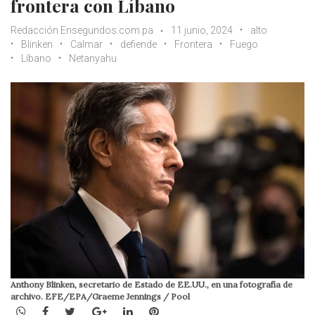
frontera con Líbano
Redacción Ensegundos.com.pa
11 junio, 2024
alto
Blinken
Calmar
defiende
Frontera
Fuego
Líbano
Netanyahu
Anthony Blinken, secretario de Estado de EE.UU., en una fotografía de
archivo. EFE/EPA/Graeme Jennings / Pool
WhatsApp
Facebook
Twitter
Google+
LinkedIn
Pinterest