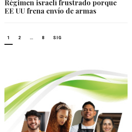
Régimen israelí frustrado porque
EE UU frena envío de armas
Navegación
1
2
…
8
SIG
de
entradas