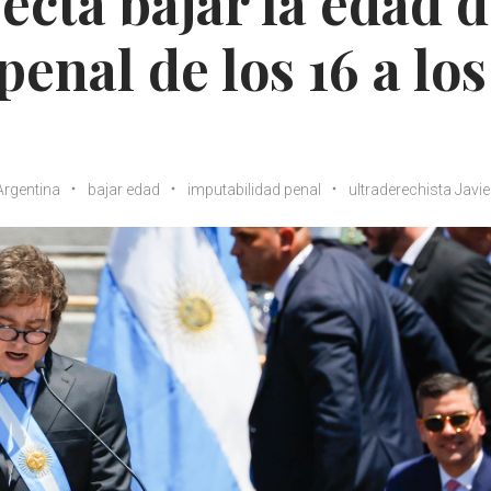
ecta bajar la edad 
enal de los 16 a los
Argentina
bajar edad
imputabilidad penal
ultraderechista Javier