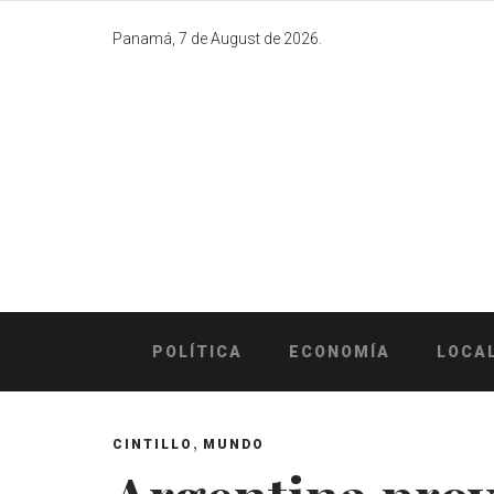
Skip
to
Panamá, 7 de August de 2026.
content
POLÍTICA
ECONOMÍA
LOCA
,
CINTILLO
MUNDO