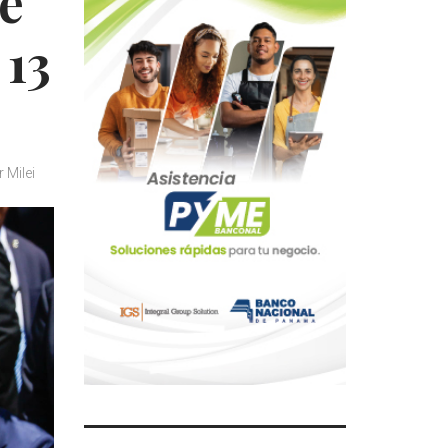
de
 13
 Milei