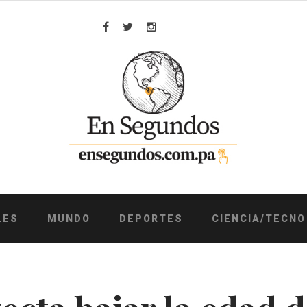
Facebook
Twitter
Instagram
LES
MUNDO
DEPORTES
CIENCIA/TECNO