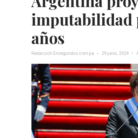
Argentina proy
imputabilidad p
años
Redacción Ensegundos.com.pa
29 junio, 2024