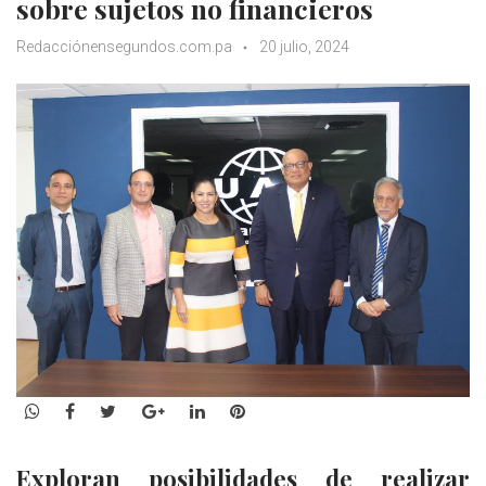
sobre sujetos no financieros
Redacciónensegundos.com.pa
20 julio, 2024
WhatsApp
Facebook
Twitter
Google+
LinkedIn
Pinterest
Exploran posibilidades de realizar