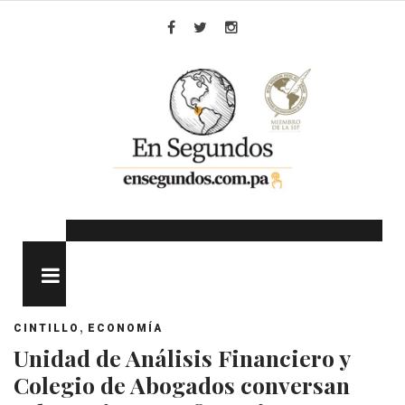
Skip
to
Facebook
Twitter
Instagram
content
MENU
,
CINTILLO
ECONOMÍA
Unidad de Análisis Financiero y
Colegio de Abogados conversan