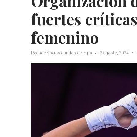
Organización d
fuertes crítica
femenino
Redacciónensegundos.com.pa
2 agosto, 2024