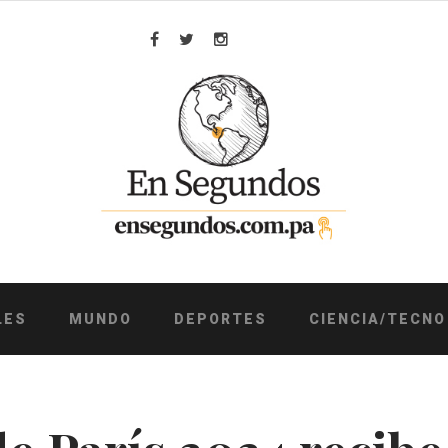
Facebook
Twitter
Instagram
LES
MUNDO
DEPORTES
CIENCIA/TECNO