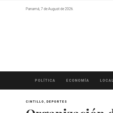
Skip
to
Panamá, 7 de August de 2026.
content
POLÍTICA
ECONOMÍA
LOCA
,
CINTILLO
DEPORTES