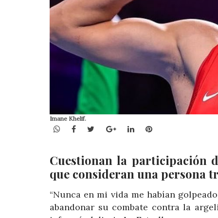
Imane Khelif.
WhatsApp
Facebook
Twitter
Google+
LinkedIn
Pinterest
Cuestionan la participación d
que consideran una persona t
“Nunca en mi vida me habían golpeado ta
abandonar su combate contra la argeli