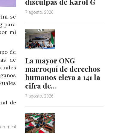
disculpas de Karol G
7 agosto, 2026
ini se
ng para
por mi
upo de
La mayor ONG
ias de
xuales
marroquí de derechos
rganos
humanos eleva a 141 la
xuales
cifra de…
7 agosto, 2026
ial de
comment