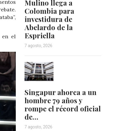
Mulino llega a
mentos
Colombia para
ebate.
taba”,
investidura de
Abelardo de la
Espriella
 en el
7 agosto, 2026
Singapur ahorca a un
hombre 79 años y
rompe el récord oficial
de…
7 agosto, 2026