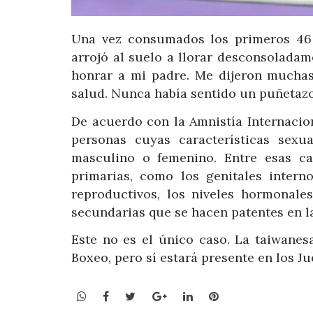
Una vez consumados los primeros 46 
arrojó al suelo a llorar desconsoladame
honrar a mi padre. Me dijeron muchas
salud. Nunca había sentido un puñetazo
De acuerdo con la Amnistía Internacio
personas cuyas características sexu
masculino o femenino. Entre esas car
primarias, como los genitales intern
reproductivos, los niveles hormonale
secundarias que se hacen patentes en l
Este no es el único caso. La taiwane
Boxeo, pero sí estará presente en los J
WhatsApp
Facebook
Twitter
Google+
LinkedIn
Pinterest