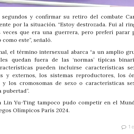
segundos y confirmar su retiro del combate Car
nte por la situación. “Estoy destrozada. Fui al ri
 veces que era una guerrera, pero preferí parar 
 como este”, señaló.
nal, el término intersexual abarca “a un amplio gr
ales quedan fuera de las ‘normas’ típicas binar
acterísticas pueden incluirse características se
os y externos, los sistemas reproductores, los ó
s y los cromosomas de sexo o características se
a pubertad”.
sa Lin Yu-Ting tampoco pudo competir en el Mund
uegos Olímpicos París 2024.
1 