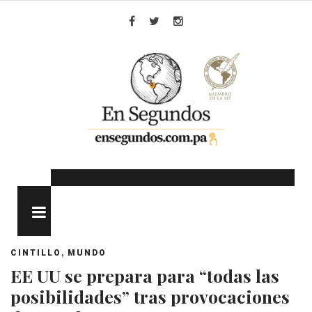
Skip
to
Facebook
Twitter
Instagram
content
MENU
,
CINTILLO
MUNDO
EE UU se prepara para “todas las
posibilidades” tras provocaciones