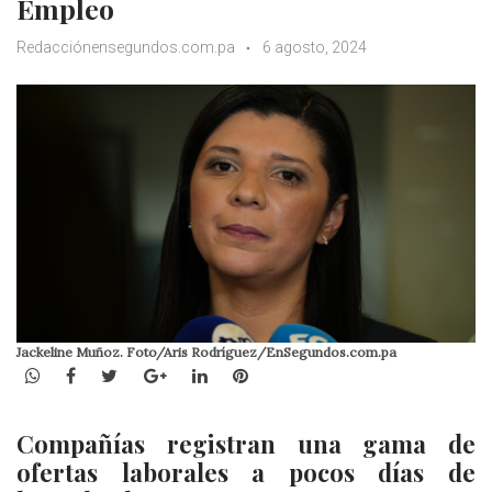
Empleo
Redacciónensegundos.com.pa
6 agosto, 2024
Jackeline Muñoz. Foto/Aris Rodríguez/EnSegundos.com.pa
WhatsApp
Facebook
Twitter
Google+
LinkedIn
Pinterest
Compañías registran una gama de
ofertas laborales a pocos días de