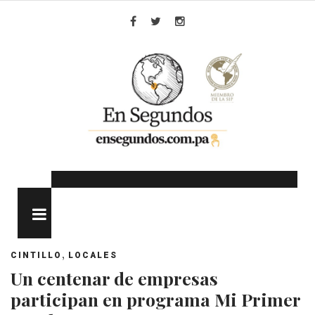
Skip
to
Facebook
Twitter
Instagram
content
MENU
,
CINTILLO
LOCALES
Un centenar de empresas
participan en programa Mi Primer