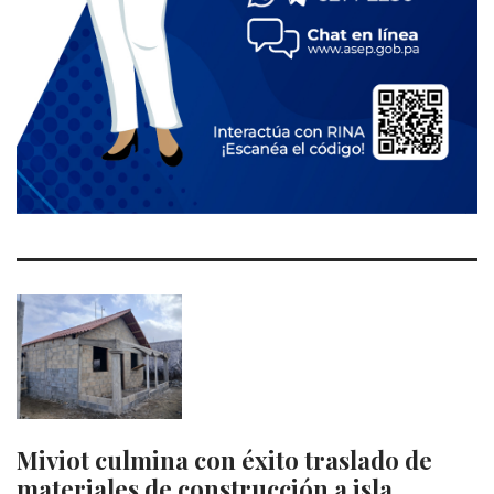
Miviot culmina con éxito traslado de
materiales de construcción a isla