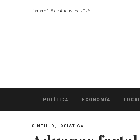
Skip
to
Panamá, 8 de August de 2026.
content
POLÍTICA
ECONOMÍA
LOCA
,
CINTILLO
LOGISTICA