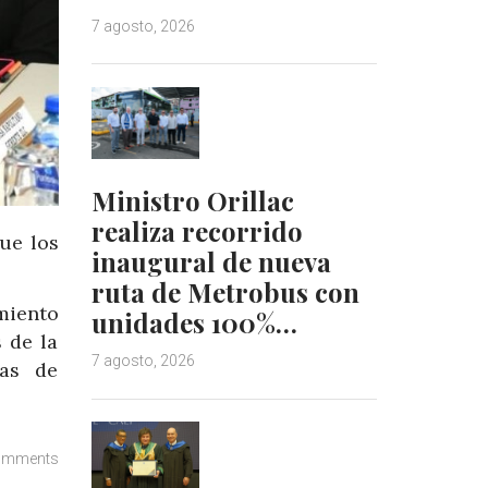
7 agosto, 2026
Ministro Orillac
realiza recorrido
ue los
inaugural de nueva
ruta de Metrobus con
miento
unidades 100%…
 de la
7 agosto, 2026
mas de
omments