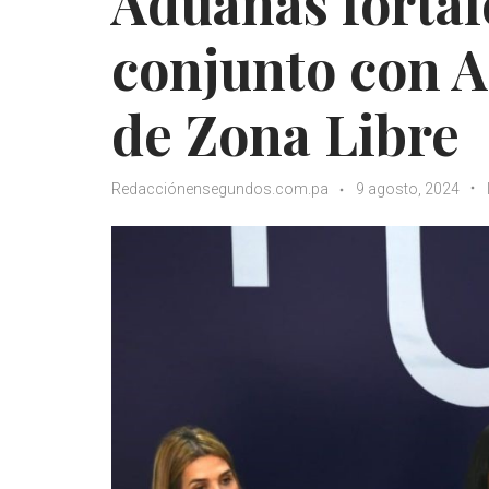
Aduanas fortal
conjunto con A
de Zona Libre
Redacciónensegundos.com.pa
9 agosto, 2024