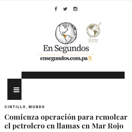
Skip
to
Facebook
Twitter
Instagram
content
MENU
,
CINTILLO
MUNDO
Comienza operación para remolcar
el petrolero en llamas en Mar Rojo