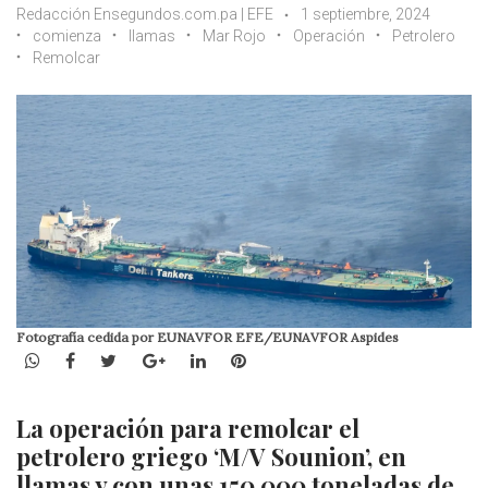
Redacción Ensegundos.com.pa | EFE
1 septiembre, 2024
comienza
llamas
Mar Rojo
Operación
Petrolero
Remolcar
Fotografía cedida por EUNAVFOR EFE/EUNAVFOR Aspides
WhatsApp
Facebook
Twitter
Google+
LinkedIn
Pinterest
La operación para remolcar el
petrolero griego ‘M/V Sounion’, en
llamas y con unas 150.000 toneladas de