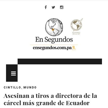
Skip
to
Facebook
Twitter
Instagram
content
MENU
,
CINTILLO
MUNDO
Asesinan a tiros a directora de la
cárcel más grande de Ecuador