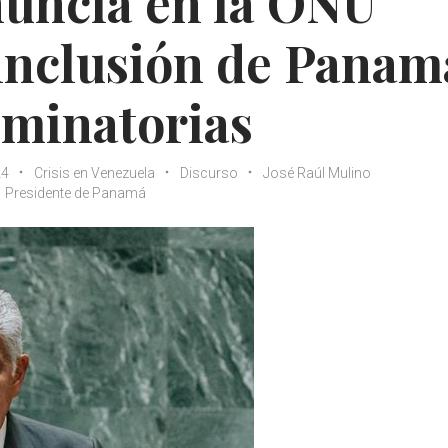
nuncia en la ONU
 inclusión de Panam
iminatorias
24
Crisis en Venezuela
Discurso
José Raúl Mulino
Presidente de Panamá