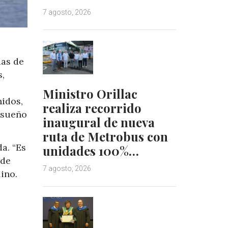
7 agosto, 2026
das de
s,
Ministro Orillac
idos,
realiza recorrido
 sueño
inaugural de nueva
ruta de Metrobus con
a. “Es
unidades 100%…
 de
7 agosto, 2026
ino.