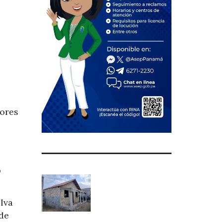
eores
o
lva
sde