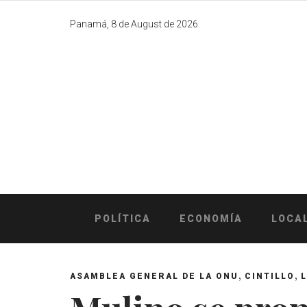
Skip
to
Panamá, 8 de August de 2026.
content
POLÍTICA
ECONOMÍA
LOCA
,
,
ASAMBLEA GENERAL DE LA ONU
CINTILLO