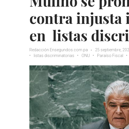
Mulino se pro
contra injusta
en listas discr
Redacción Ensegundos.com.pa
25 septiembre, 20
listas discriminatorias
ONU
Paraíso Fiscal