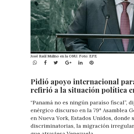
José Raúl Mulino en la ONU. Foto: EFE
WhatsApp
Facebook
Twitter
Google+
LinkedIn
Pinterest
Pidió apoyo internacional para 
refirió a la situación política 
“Panamá no es ningún paraíso fiscal”, d
enérgico discurso en la 79ª Asamblea G
en Nueva York, Estados Unidos, donde se
discriminatorias, la migración irregular 
que atraviesa Venezuela.