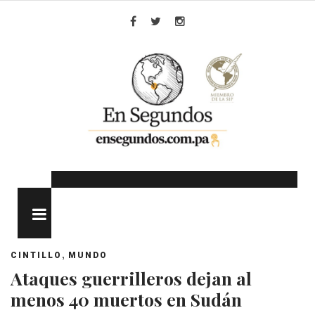
Skip
to
Facebook
Twitter
Instagram
content
MENU
,
CINTILLO
MUNDO
Ataques guerrilleros dejan al
menos 40 muertos en Sudán