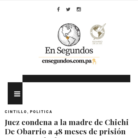
Skip
to
Facebook
Twitter
Instagram
content
MENU
,
CINTILLO
POLITICA
Juez condena a la madre de Chichi
De Obarrio a 48 meses de prisión