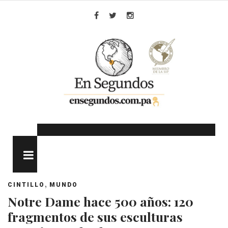
Skip
to
Facebook
Twitter
Instagram
content
MENU
,
CINTILLO
MUNDO
Notre Dame hace 500 años: 120
fragmentos de sus esculturas