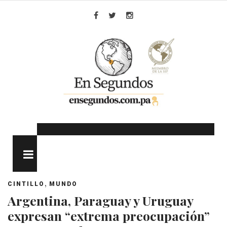
Skip
to
Facebook
Twitter
Instagram
content
MENU
,
CINTILLO
MUNDO
Argentina, Paraguay y Uruguay
expresan “extrema preocupación”