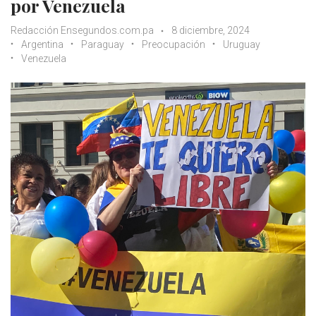
por Venezuela
Redacción Ensegundos.com.pa
8 diciembre, 2024
Argentina
Paraguay
Preocupación
Uruguay
Venezuela