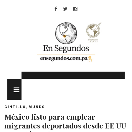
Skip
to
Facebook
Twitter
Instagram
content
MENU
,
CINTILLO
MUNDO
México listo para emplear
migrantes deportados desde EE UU