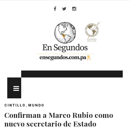
Skip
to
Facebook
Twitter
Instagram
content
MENU
,
CINTILLO
MUNDO
Confirman a Marco Rubio como
nuevo secretario de Estado