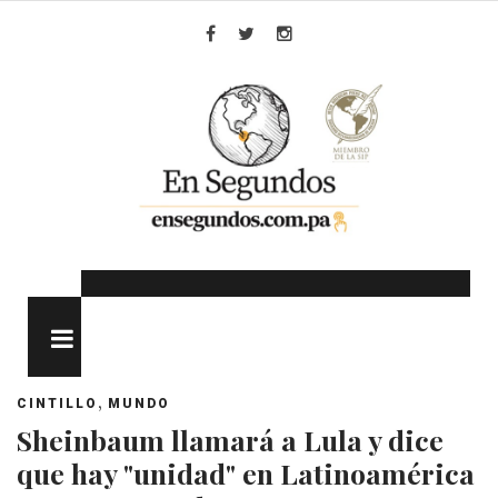
Skip
to
Facebook
Twitter
Instagram
content
MENU
,
CINTILLO
MUNDO
Sheinbaum llamará a Lula y dice
que hay "unidad" en Latinoamérica