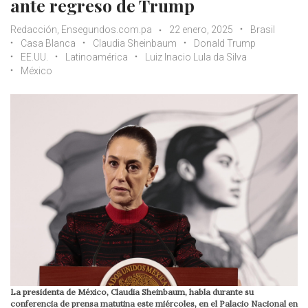
ante regreso de Trump
Redacción, Ensegundos.com.pa
22 enero, 2025
Brasil
Casa Blanca
Claudia Sheinbaum
Donald Trump
EE.UU.
Latinoamérica
Luiz Inacio Lula da Silva
México
La presidenta de México, Claudia Sheinbaum, habla durante su
conferencia de prensa matutina este miércoles, en el Palacio Nacional en