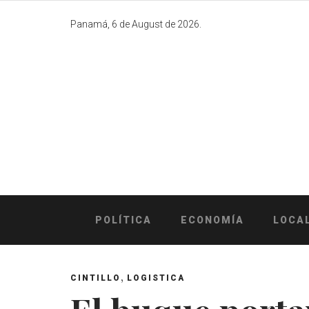
Skip
to
Panamá, 6 de August de 2026.
content
POLÍTICA
ECONOMÍA
LOCA
,
CINTILLO
LOGISTICA