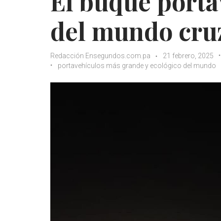
El buque port
del mundo cruz
Redacción Ensegundos.com.pa
21 febrero, 2025
portavehículos más grande y ecológico del mundo