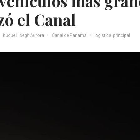
avehículos más gra
ó el Canal
buque Höegh Aurora
Canal de Panamá
logistica_principal