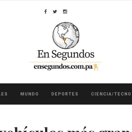
Facebook
Twitter
Instagram
LES
MUNDO
DEPORTES
CIENCIA/TECNO