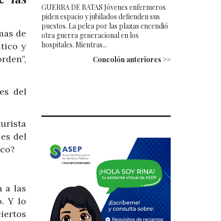
GUERRA DE BATAS Jóvenes enfermeros
piden espacio y jubilados defienden sus
puestos. La pelea por las plazas encendió
mas de
otra guerra generacional en los
hospitales. Mientras...
tico y
rden”,
Concolón anteriores >>
es del
urista
les del
ico?
 a las
. Y lo
iertos