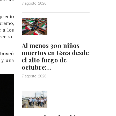
7 agosto, 2026
precio
premo,
 a los
cer su
Al menos 300 niños
muertos en Gaza desde
 buscó
el alto fuego de
 y una
octubre:…
7 agosto, 2026