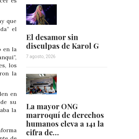
cer es
ay que
da” el
El desamor sin
disculpas de Karol G
 en la
anqui”,
7 agosto, 2026
s, los
ron la
den en
 de su
La mayor ONG
aba la
marroquí de derechos
humanos eleva a 141 la
aforma
cifra de…
nte de