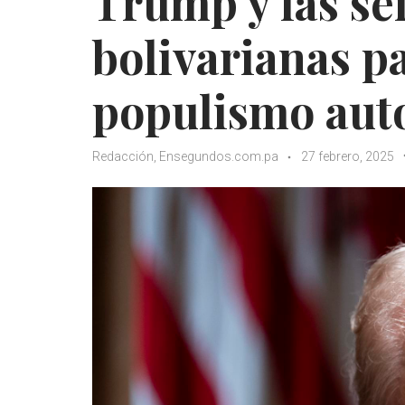
Trump y las sei
bolivarianas pa
populismo auto
Redacción, Ensegundos.com.pa
27 febrero, 2025