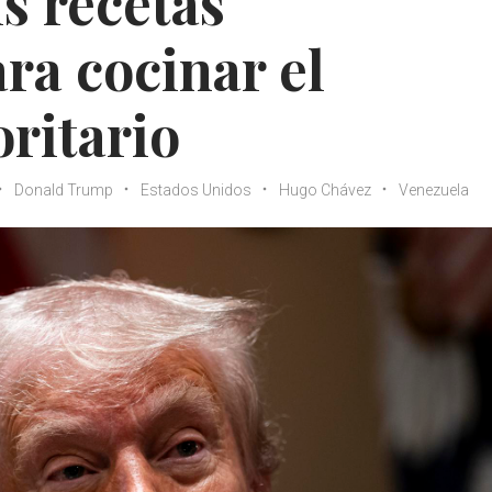
s recetas
ra cocinar el
ritario
Donald Trump
Estados Unidos
Hugo Chávez
Venezuela