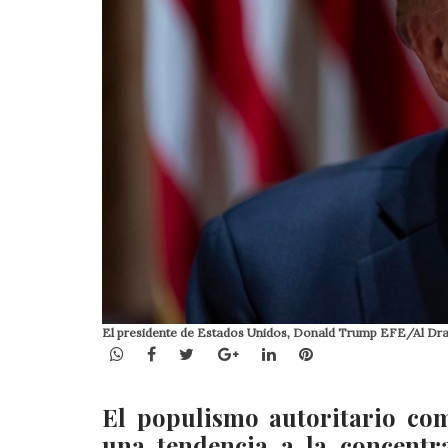
El presidente de Estados Unidos, Donald Trump EFE/Al D
WhatsApp
Facebook
Twitter
Google+
LinkedIn
Pinterest
El populismo autoritario co
una tendencia a la concentra