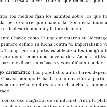
n una cosa a la vez. Todo lo que tenemos que ha
tros, los medios fijan los asuntos sobre los que h
nda, pero ocurre que cuando la “zona está inunda
 es la desorientación y la intoxicación.
Tanto Chávez como Trump cimentaron su liderazgo
primero definió su lucha contra “el imperialismo y
a. Trump, por su parte, estableció a los inmigrante
 profundo” como sus adversarios. Ambos utiliza
para movilizar a sus bases y consolidar su poder.
go carismático.
Los populistas autoritarios depen
 Chávez monopolizaba la comunicación a partir
ecía una relación directa con el pueblo y minimiz
tado.
 con su uso magistral de su intranet Truth, la plat
s, también logró convertirse en la figura omniprese