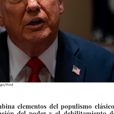
rago/Pool
mbina elementos del populismo clásic
ción del poder y el debilitamiento d