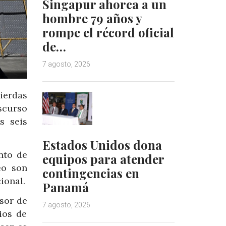
Singapur ahorca a un
hombre 79 años y
rompe el récord oficial
de…
7 agosto, 2026
ierdas
scurso
s seis
Estados Unidos dona
nto de
equipos para atender
eo son
contingencias en
ional.
Panamá
esor de
7 agosto, 2026
ios de