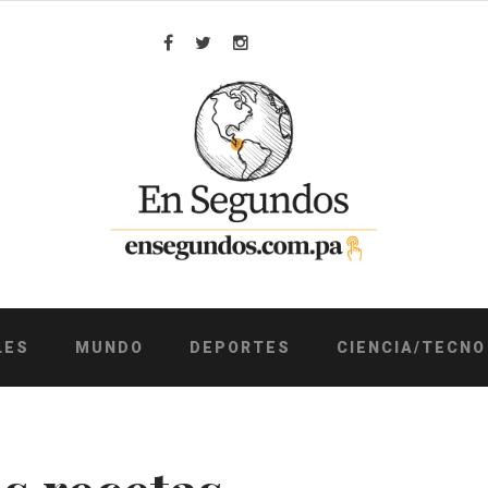
Facebook
Twitter
Instagram
LES
MUNDO
DEPORTES
CIENCIA/TECNO