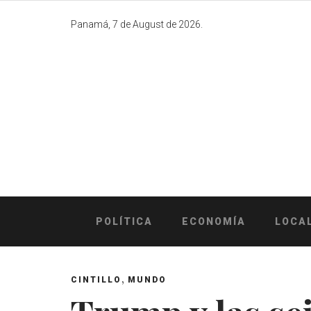
Skip
to
Panamá, 7 de August de 2026.
content
POLÍTICA
ECONOMÍA
LOCA
,
CINTILLO
MUNDO