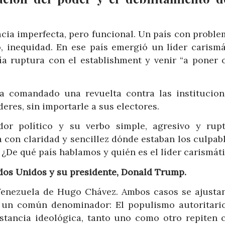
cia imperfecta, pero funcional. Un país con proble
o, inequidad. En ese país emergió un líder carismá
ía ruptura con el establishment y venir “a poner o
ía comandado una revuelta contra las institucion
eres, sin importarle a sus electores.
or político y su verbo simple, agresivo y rupt
a con claridad y sencillez dónde estaban los culpab
¿De qué país hablamos y quién es el líder carismát
ados Unidos y su presidente, Donald Trump.
Venezuela de Hugo Chávez. Ambos casos se ajustan
 un común denominador: El populismo autoritario
istancia ideológica, tanto uno como otro repiten c