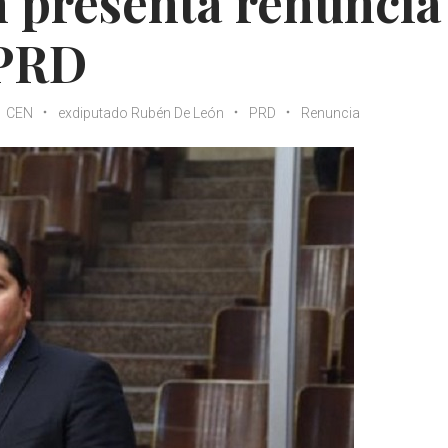
 presenta renuncia 
 PRD
CEN
exdiputado Rubén De León
PRD
Renuncia