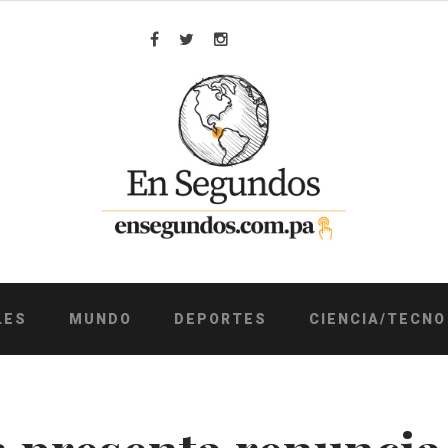
Facebook
Twitter
Instagram
LES
MUNDO
DEPORTES
CIENCIA/TECNO