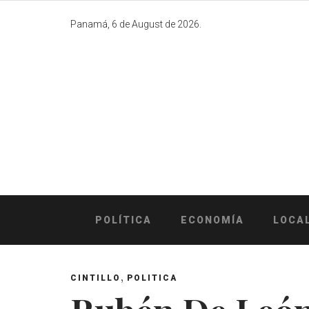
Skip
to
Panamá, 6 de August de 2026.
content
POLÍTICA
ECONOMÍA
LOCA
,
CINTILLO
POLITICA