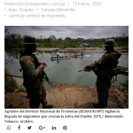
Redacción Ensegundos.com.pa
13 marzo, 2025
Bajo Chiquito
Canaán Membrillo
cierre de centros de migrantes
Agentes del Servicio Nacional de Fronteras (SENAFRONT) vigilan la
llegada de migrantes que cruzan la selva del Darién. EFE/ Bienvenido
Velasco. Archivo.
WhatsApp
Facebook
Twitter
Google+
LinkedIn
Pinterest