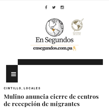
Skip
to
Facebook
Twitter
Instagram
content
MENU
,
CINTILLO
LOCALES
Mulino anuncia cierre de centros
de recepción de migrantes