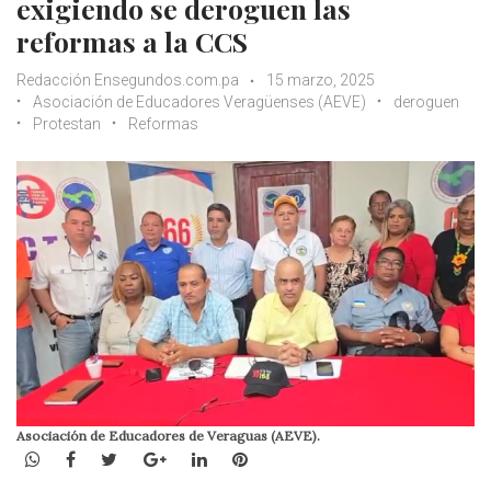
exigiendo se deroguen las
reformas a la CCS
Redacción Ensegundos.com.pa
15 marzo, 2025
Asociación de Educadores Veragüenses (AEVE)
deroguen
Protestan
Reformas
Asociación de Educadores de Veraguas (AEVE).
WhatsApp
Facebook
Twitter
Google+
LinkedIn
Pinterest