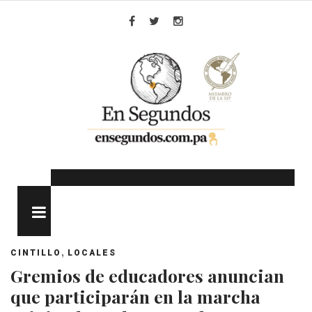
Skip
to
Facebook
Twitter
Instagram
content
MENU
,
CINTILLO
LOCALES
Gremios de educadores anuncian
que participarán en la marcha