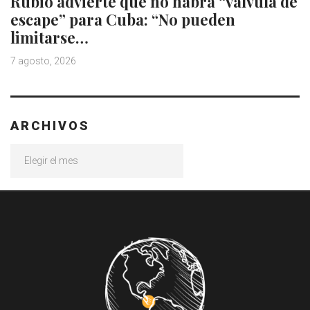
Rubio advierte que no habrá “válvula de
escape” para Cuba: “No pueden
limitarse…
7 agosto, 2026
ARCHIVOS
Archivos