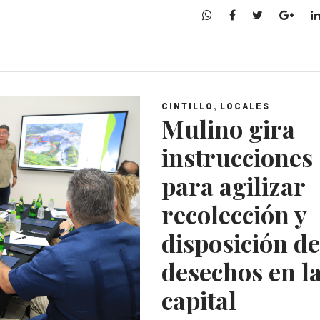
W
F
T
G
h
a
w
o
a
c
i
o
t
e
t
g
s
b
t
l
A
o
e
e
,
CINTILLO
LOCALES
p
o
r
+
Mulino gira
p
k
instrucciones
para agilizar
recolección y
disposición de
desechos en l
capital