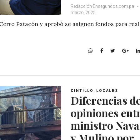
Redacción Ensegundos.com.pa
marzo, 2025
 Cerro Patacón y aprobó se asignen fondos para real
W
F
T
G
h
a
w
o
a
c
i
o
t
e
t
g
s
b
t
l
A
o
e
e
,
CINTILLO
LOCALES
p
o
r
+
Diferencias d
p
k
opiniones ent
ministro Nava
y Mulino por