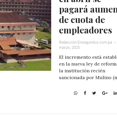
pagará aumen
de cuota de
empleadores
Redacción Ensegundos.com.pa
marzo, 2025
El incremento está estab
en la nueva ley de reform
la institución recién
sancionada por Mulino (
W
F
T
G
h
a
w
o
a
c
i
o
t
e
t
g
s
b
t
l