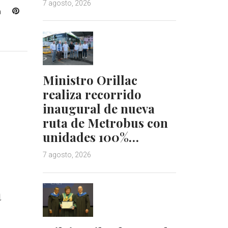
7 agosto, 2026
L
P
i
i
n
n
k
t
e
e
d
r
Ministro Orillac
I
e
realiza recorrido
n
s
t
inaugural de nueva
ruta de Metrobus con
unidades 100%…
7 agosto, 2026
a