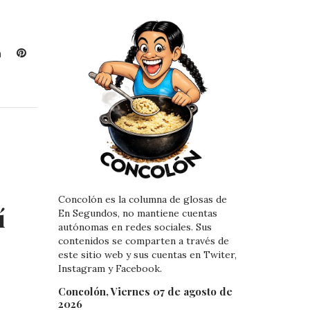
L
P
i
i
n
n
k
t
e
e
d
r
I
e
n
s
t
Concolón es la columna de glosas de
í
En Segundos, no mantiene cuentas
autónomas en redes sociales. Sus
contenidos se comparten a través de
este sitio web y sus cuentas en Twiter,
Instagram y Facebook.
Concolón, Viernes 07 de agosto de
2026