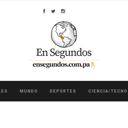
Facebook
Twitter
Instagram
LES
MUNDO
DEPORTES
CIENCIA/TECNO