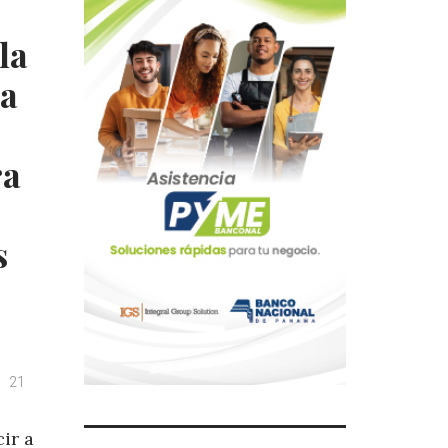
la
a
ra
s
21
ir a