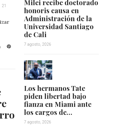
Milei recibe doctorado
21
honoris causa en
Administración de la
izar
Universidad Santiago
de Cali
7 agosto, 2026
L
P
i
i
n
n
k
t
e
e
d
r
I
e
Los hermanos Tate
e
n
s
piden libertad bajo
t
re
fianza en Miami ante
los cargos de…
rro
7 agosto, 2026