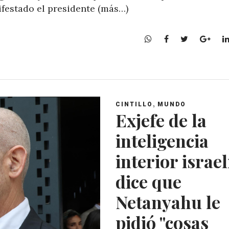
ifestado el presidente (más…)
W
F
T
G
h
a
w
o
a
c
i
o
t
e
t
g
s
b
t
l
A
o
e
e
,
CINTILLO
MUNDO
p
o
r
+
Exjefe de la
p
k
inteligencia
interior israel
dice que
Netanyahu le
pidió "cosas