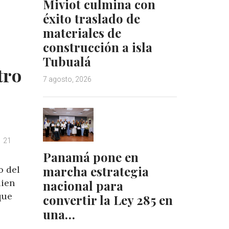
Miviot culmina con
d
r
éxito traslado de
I
e
materiales de
n
s
construcción a isla
t
Tubualá
tro
7 agosto, 2026
21
Panamá pone en
marcha estrategia
o del
uien
nacional para
que
convertir la Ley 285 en
una…