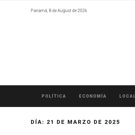
Skip
to
Panamá, 8 de August de 2026.
content
POLÍTICA
ECONOMÍA
LOCA
DÍA:
21 DE MARZO DE 2025