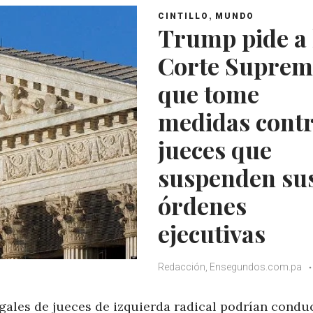
,
CINTILLO
MUNDO
Trump pide a 
Corte Suprem
que tome
medidas cont
jueces que
suspenden su
órdenes
ejecutivas
Redacción, Ensegundos.com.pa
gales de jueces de izquierda radical podrían conduc