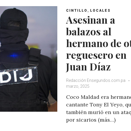
A
o
e
e
,
CINTILLO
LOCALES
p
o
r
+
Asesinan a
p
k
balazos al
hermano de o
reguesero en
Juan Díaz
Redacción Ensegundos.com.pa
marzo, 2025
Coco Maldad era herman
cantante Tony El Yeyo, q
también murió en un ata
por sicarios (más…)