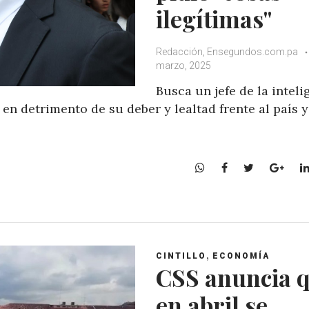
ilegítimas"
Redacción, Ensegundos.com.pa
marzo, 2025
Busca un jefe de la inteli
 en detrimento de su deber y lealtad frente al país y
W
F
T
G
h
a
w
o
a
c
i
o
t
e
t
g
s
b
t
l
A
o
e
e
,
CINTILLO
ECONOMÍA
p
o
r
+
CSS anuncia 
p
k
en abril se