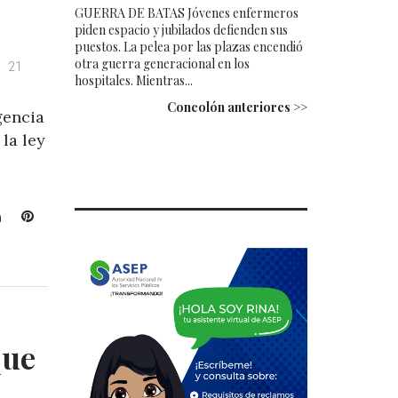
GUERRA DE BATAS Jóvenes enfermeros
piden espacio y jubilados defienden sus
puestos. La pelea por las plazas encendió
otra guerra generacional en los
21
hospitales. Mientras...
Concolón anteriores >>
gencia
 la ley
L
P
i
i
n
n
k
t
e
e
d
r
I
e
que
n
s
t