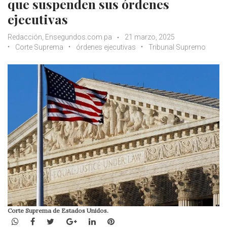
que suspenden sus órdenes
ejecutivas
Redacción, Ensegundos.com.pa
21 marzo, 2025
Corte Suprema
órdenes ejecutivas
Tribunal Supremo
Corte Suprema de Estados Unidos.
WhatsApp
Facebook
Twitter
Google+
LinkedIn
Pinterest