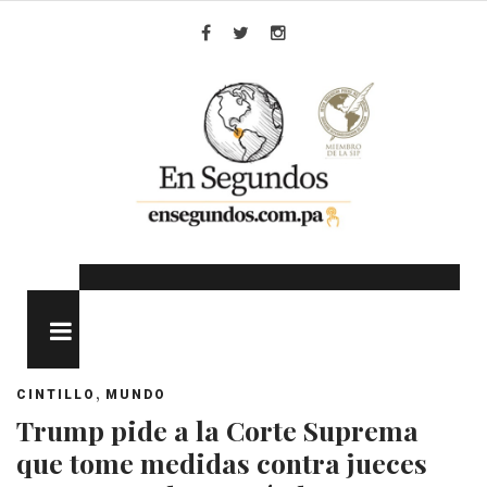
Skip
to
Facebook
Twitter
Instagram
content
MENU
,
CINTILLO
MUNDO
Trump pide a la Corte Suprema
que tome medidas contra jueces