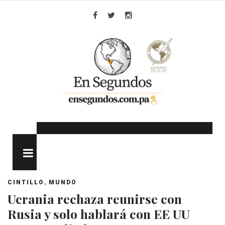
Skip
to
Facebook
Twitter
Instagram
content
MENU
,
CINTILLO
MUNDO
Ucrania rechaza reunirse con
Rusia y solo hablará con EE UU