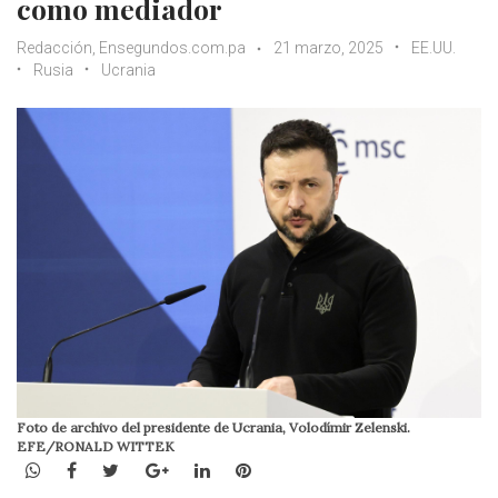
como mediador
Redacción, Ensegundos.com.pa
21 marzo, 2025
EE.UU.
Rusia
Ucrania
Foto de archivo del presidente de Ucrania, Volodímir Zelenski.
EFE/RONALD WITTEK
WhatsApp
Facebook
Twitter
Google+
LinkedIn
Pinterest