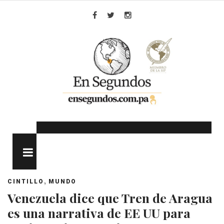
Skip
to
Facebook
Twitter
Instagram
content
MENU
,
CINTILLO
MUNDO
Venezuela dice que Tren de Aragua
es una narrativa de EE UU para