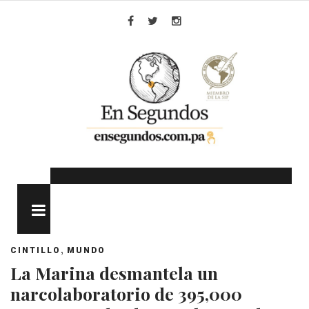
Skip
to
Facebook
Twitter
Instagram
content
MENU
,
CINTILLO
MUNDO
La Marina desmantela un
narcolaboratorio de 395,000